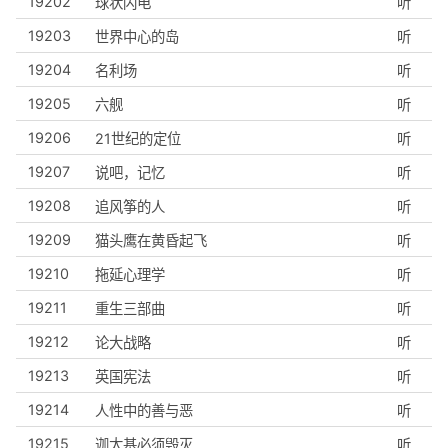
19202
球状闪电
听
19203
世界中心的岛
听
19204
名利场
听
19205
六舰
听
19206
21世纪的定位
听
19207
说吧，记忆
听
19208
追风筝的人
听
19209
猫头鹰在黄昏起飞
听
19210
拖延心理学
听
19211
重生三部曲
听
19212
论大战略
听
19213
英国宪法
听
19214
人性中的善与恶
听
19215
迦太基必须毁灭
听