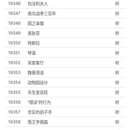
19346
包法利夫人
听
19347
南北战争三百年
听
19348
国之枭雄
听
19349
美狄亚
听
19350
特斯拉
听
19351
琴道
听
19352
宋家客厅
听
19353
魏晋清谈
听
19354
动物园设计
听
19355
天生变态狂
听
19356
“错误”的行为
听
19357
忠实的刽子手
听
19358
雨王亨德森
听