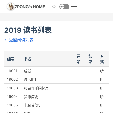
ZRONG's HOME
2019 读书列表
← 返回阅读列表
开
结
方
编号
书名
始
束
式
19001
成就
听
19002
过劳时代
听
19003
股票作手回忆录
听
19004
货币简史
听
19005
土耳其简史
听